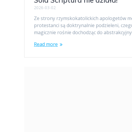
Sola Scriptura nie działa!
2026-03-02
Ze strony rzymskokatolickich apologetów mo
protestanci są doktrynalnie podzieleni, cze
magicznie rośnie dochodząc do abstrakcyjny
Read more