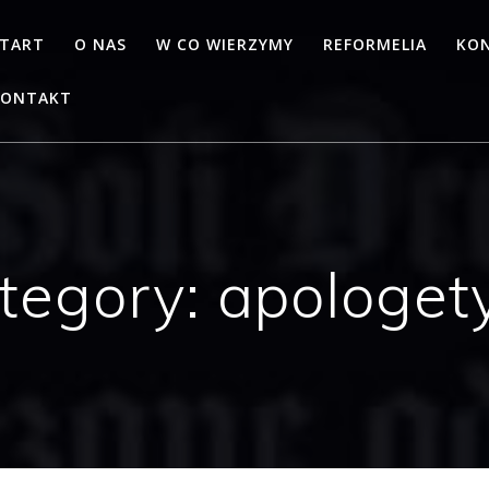
TART
O NAS
W CO WIERZYMY
REFORMELIA
KON
KONTAKT
tegory:
apologet